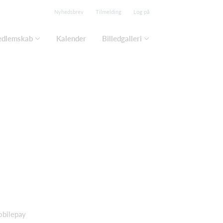
Nyhedsbrev
Tilmelding
Log på
edlemskab
Kalender
Billedgalleri
obilepay