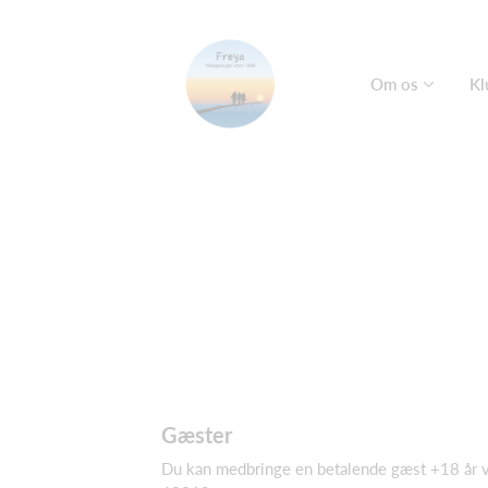
Om os
Kl
Gæster
Du kan medbringe en betalende gæst +18 år v